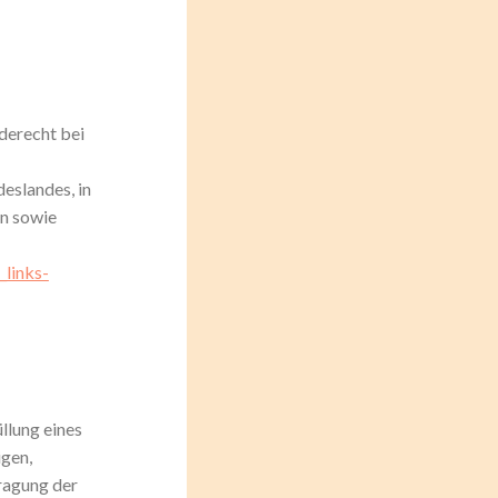
derecht bei
eslandes, in
en sowie
_links-
üllung eines
igen,
ragung der