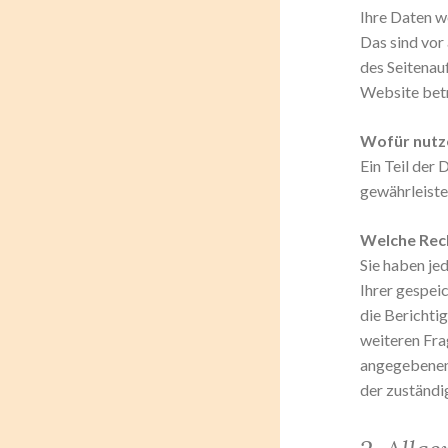
Ihre Daten w
Das sind vor
des Seitenau
Website bet
Wofür nutze
Ein Teil der 
gewährleiste
Welche Rech
Sie haben je
Ihrer gespei
die Berichti
weiteren Fra
angegebenen 
der zuständi