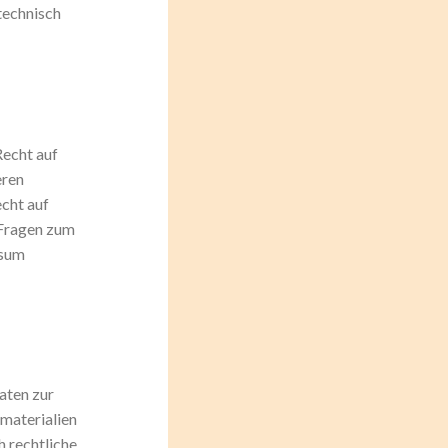
technisch
Recht auf
eren
cht auf
 Fragen zum
ssum
aten zur
materialien
h rechtliche