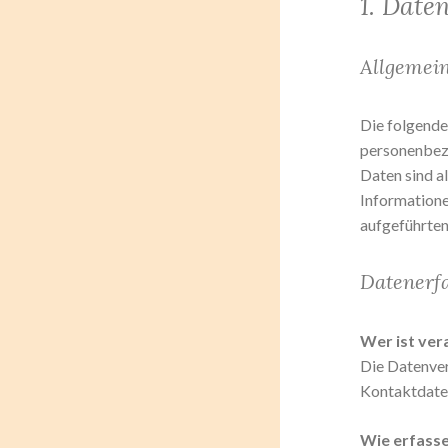
1. Date
Allgemei
Die folgende
personenbez
Daten sind al
Information
aufgeführten
Datenerfa
Wer ist ver
Die Datenver
Kontaktdate
Wie erfasse