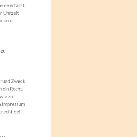
eme erfasst.
r Uhrzeit
 unsere
 zu
er und Zweck
 ein Recht,
owie zu
im Impressum
erecht bei