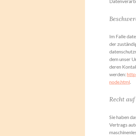
Datenverarbe
Beschwerd
Im Falle dat
der zuständi
datenschutzr
dem unser Un
deren Konta
werden:
http
node.html
.
Recht auf
Sie haben das
Vertrags auto
maschinenles