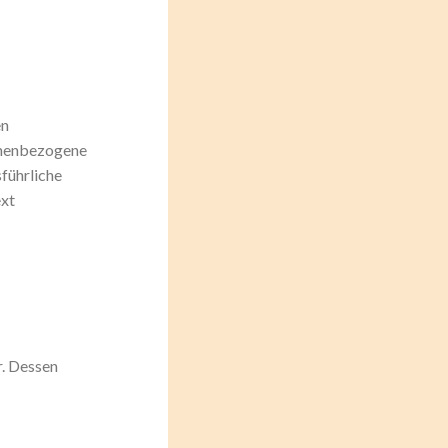
en
onenbezogene
sführliche
ext
r. Dessen