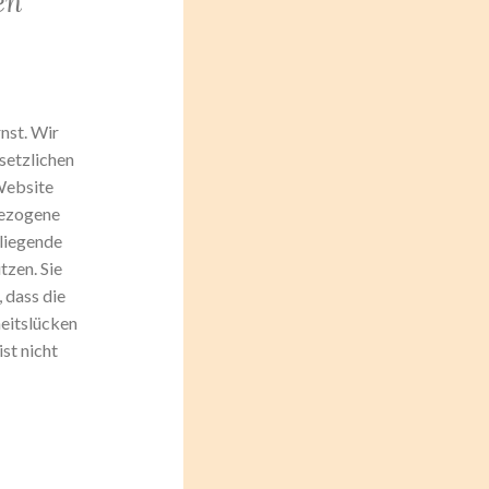
en
nst. Wir
setzlichen
Website
bezogene
rliegende
tzen. Sie
 dass die
heitslücken
st nicht