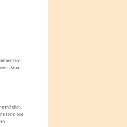
r gemeinsam
enen Daten
ng möglich.
eine formlose
ten