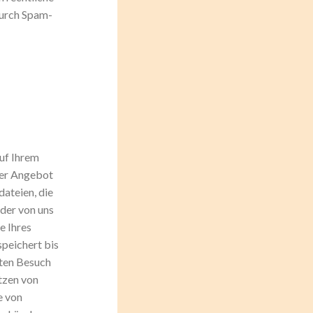
durch Spam-
auf Ihrem
ser Angebot
dateien, die
 der von uns
e Ihres
peichert bis
sten Besuch
tzen von
e von