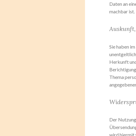
Daten an ein
machbar ist.
Auskunft,
Sie haben im
unentgeltlic
Herkunft und
Berichtigung
Thema person
angegebenen
Widerspr
Der Nutzung 
Übersendung 
wird hiermit